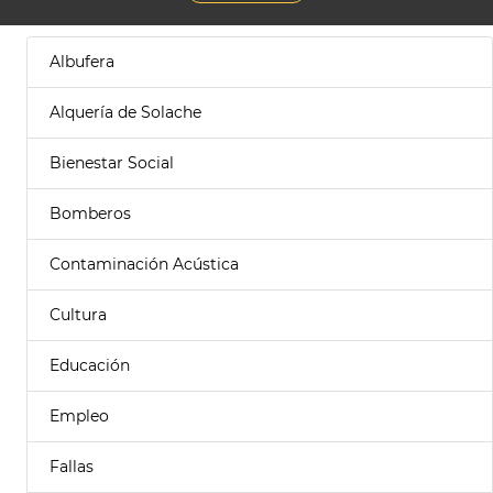
Albufera
Alquería de Solache
Bienestar Social
Bomberos
Contaminación Acústica
Cultura
Educación
Empleo
Fallas