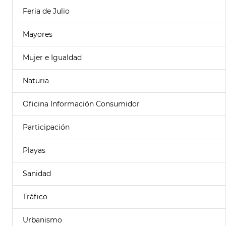
Feria de Julio
Mayores
Mujer e Igualdad
Naturia
Oficina Información Consumidor
Participación
Playas
Sanidad
Tráfico
Urbanismo