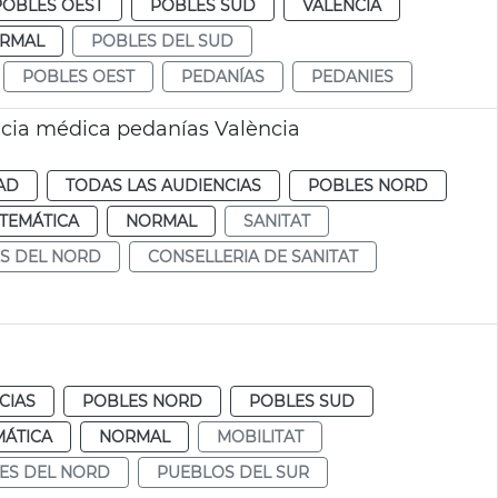
POBLES OEST
POBLES SUD
VALENCIA
RMAL
POBLES DEL SUD
POBLES OEST
PEDANÍAS
PEDANIES
ncia médica pedanías València
AD
TODAS LAS AUDIENCIAS
POBLES NORD
TEMÁTICA
NORMAL
SANITAT
S DEL NORD
CONSELLERIA DE SANITAT
CIAS
POBLES NORD
POBLES SUD
MÁTICA
NORMAL
MOBILITAT
ES DEL NORD
PUEBLOS DEL SUR