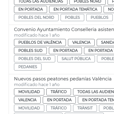
TODAS LAS AUDIENCIAS
POBLES NORD
EN PORTADA
EN PORTADA TEMÁTICA
NO
POBLES DEL NORD
POBLES
PUEBLOS
Convenio Ayuntamiento Conselleria asiste
modificado hace 1 año
PUEBLOS DE VALÈNCIA
VALENCIA
SANID
POBLES SUD
EN PORTADA
EN PORTADA 
POBLES DEL SUD
SALUT PÚBLICA
POBLE
PEDANIES
Nuevos pasos peatones pedanías València
modificado hace 1 año
MOVILIDAD
TRÁFICO
TODAS LAS AUDIEN
VALENCIA
EN PORTADA
EN PORTADA TE
MOVILIDAD
TRÁFICO
TRÀNSIT
POBL