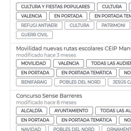
CULTURA Y FIESTAS POPULARES
CULTURA
VALENCIA
EN PORTADA
EN PORTADA TE
REFUGI ANTIAERI
CULTURA
PATRIMONI
GUERR CIVIL
Movilidad nuevas rutas escolares CEIP Man
modificado hace 3 meses
MOVILIDAD
VALENCIA
TODAS LAS AUDIE
EN PORTADA
EN PORTADA TEMÁTICA
NO
BENIFARAIG
POBLES DEL NORD
JESÚS 
Concurso Sense Barreres
modificado hace 8 meses
ALCALDÍA
AYUNTAMIENTO
TODAS LAS A
EN PORTADA
EN PORTADA TEMÁTICA
NO
NAVIDAD
POBLES DEL NORD
ORNAMENT