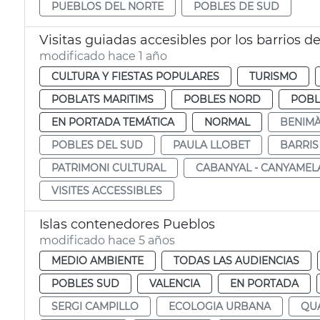
PUEBLOS DEL NORTE
POBLES DE SUD
Visitas guiadas accesibles por los barrios d
modificado hace 1 año
CULTURA Y FIESTAS POPULARES
TURISMO
POBLATS MARITIMS
POBLES NORD
POBL
EN PORTADA TEMÁTICA
NORMAL
BENIM
POBLES DEL SUD
PAULA LLOBET
BARRIS
PATRIMONI CULTURAL
CABANYAL - CANYAMEL
VISITES ACCESSIBLES
Islas contenedores Pueblos
modificado hace 5 años
MEDIO AMBIENTE
TODAS LAS AUDIENCIAS
POBLES SUD
VALENCIA
EN PORTADA
SERGI CAMPILLO
ECOLOGIA URBANA
QU