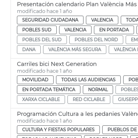
Presentación calendario Plan València Más
modificado hace 1 año
SEGURIDAD CIUDADANA
VALENCIA
TODA
POBLES SUD
VALENCIA
EN PORTADA
POBLES DEL SUD
POBLES DEL NORD
EM
DANA
VALÈNCIA MÁS SEGURA
VALÈNCIA
Carriles bici Next Generation
modificado hace 1 año
MOVILIDAD
TODAS LAS AUDIENCIAS
POB
EN PORTADA TEMÁTICA
NORMAL
POBLE
XARXA CICLABLE
RED CICLABLE
GIUSEPP
Programación Cultura a les pedanies Valèn
modificado hace 1 año
CULTURA Y FIESTAS POPULARES
PUEBLOS DE 