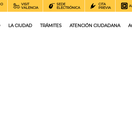
NO
VISIT
SEDE
CITA
A
VALENCIA
ELECTRÓNICA
PREVIA
O
LA CIUDAD
TRÁMITES
ATENCIÓN CIUDADANA
A