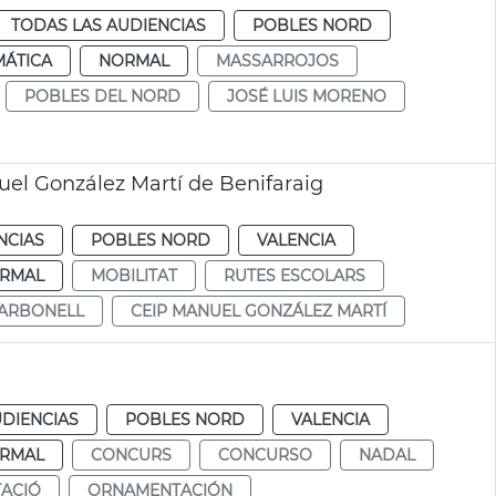
TODAS LAS AUDIENCIAS
POBLES NORD
MÁTICA
NORMAL
MASSARROJOS
POBLES DEL NORD
JOSÉ LUIS MORENO
uel González Martí de Benifaraig
NCIAS
POBLES NORD
VALENCIA
RMAL
MOBILITAT
RUTES ESCOLARS
CARBONELL
CEIP MANUEL GONZÁLEZ MARTÍ
UDIENCIAS
POBLES NORD
VALENCIA
RMAL
CONCURS
CONCURSO
NADAL
ACIÓ
ORNAMENTACIÓN