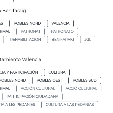
o Benifaraig
AS
POBLES NORD
VALENCIA
RMAL
PATRONAT
PATRONATO
REHABILITACIÓN
BENIFARAIG
JGL
ntamiento València
IA Y PARTICIPACIÓN
CULTURA
POBLES NORD
POBLES OEST
POBLES SUD
RMAL
ACCIÓN CULTURAL
ACCIÓ CULTURAL
PARTICIPACIÓN CIUDADANA
RA A LES PEDANIES
CULTURA A LAS PEDANÍAS