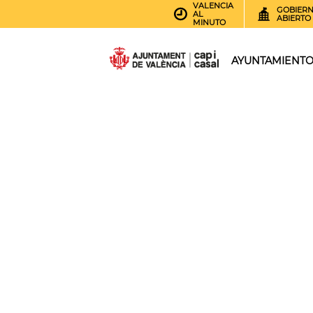
VALENCIA
GOBIER
AL
ABIERTO
MINUTO
AYUNTAMIENT