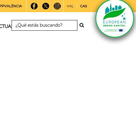
PPVALÈNCIA
VAL
CAS
CTUALIDAD