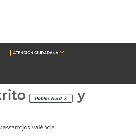
ATENCIÓN CIUDADANA
rito
y
Pobles Nord
Massarrojos València