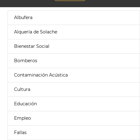
Albufera
Alquería de Solache
Bienestar Social
Bomberos
Contaminación Acústica
Cultura
Educación
Empleo
Fallas