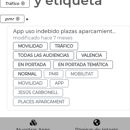
y etiqueta
Tráfico
.
pmr
App uso indebido plazas aparcamiento PMR
modificado hace 7 meses
MOVILIDAD
TRÁFICO
TODAS LAS AUDIENCIAS
VALENCIA
EN PORTADA
EN PORTADA TEMÁTICA
NORMAL
PMR
MOBILITAT
MOVILIDAD
APP
JESÚS CARBONELL
PLACES APARCAMENT
Nuestras Apps
Páginas de Interés