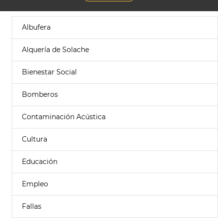
Albufera
Alquería de Solache
Bienestar Social
Bomberos
Contaminación Acústica
Cultura
Educación
Empleo
Fallas