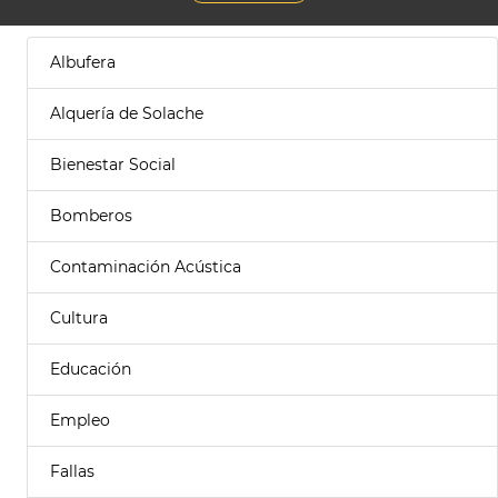
Albufera
Alquería de Solache
Bienestar Social
Bomberos
Contaminación Acústica
Cultura
Educación
Empleo
Fallas