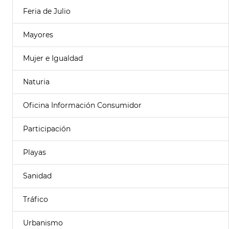
Feria de Julio
Mayores
Mujer e Igualdad
Naturia
Oficina Información Consumidor
Participación
Playas
Sanidad
Tráfico
Urbanismo