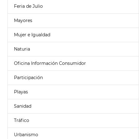
Feria de Julio
Mayores
Mujer e Igualdad
Naturia
Oficina Información Consumidor
Participación
Playas
Sanidad
Tráfico
Urbanismo