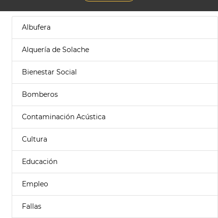
Albufera
Alquería de Solache
Bienestar Social
Bomberos
Contaminación Acústica
Cultura
Educación
Empleo
Fallas