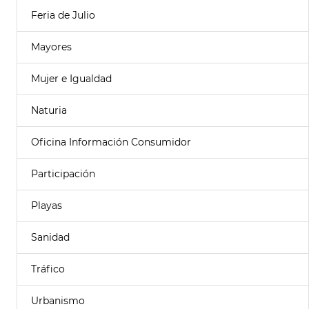
Feria de Julio
Mayores
Mujer e Igualdad
Naturia
Oficina Información Consumidor
Participación
Playas
Sanidad
Tráfico
Urbanismo