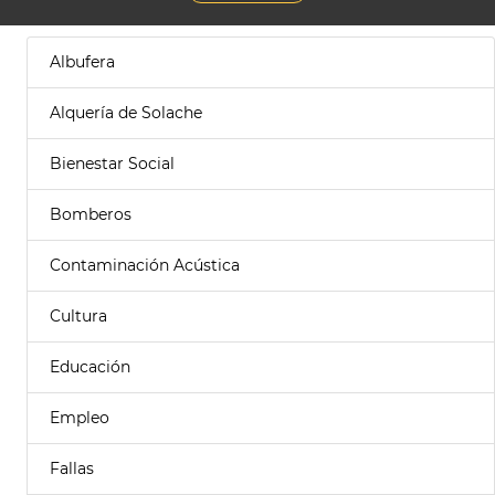
Albufera
Alquería de Solache
Bienestar Social
Bomberos
Contaminación Acústica
Cultura
Educación
Empleo
Fallas