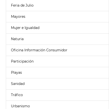
Feria de Julio
Mayores
Mujer e Igualdad
Naturia
Oficina Información Consumidor
Participación
Playas
Sanidad
Tráfico
Urbanismo