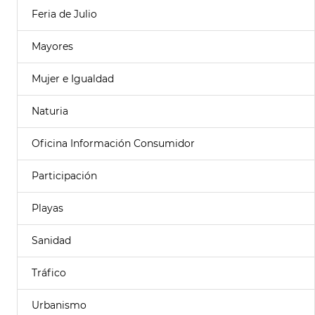
Feria de Julio
Mayores
Mujer e Igualdad
Naturia
Oficina Información Consumidor
Participación
Playas
Sanidad
Tráfico
Urbanismo