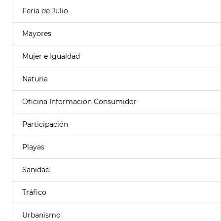
Feria de Julio
Mayores
Mujer e Igualdad
Naturia
Oficina Información Consumidor
Participación
Playas
Sanidad
Tráfico
Urbanismo