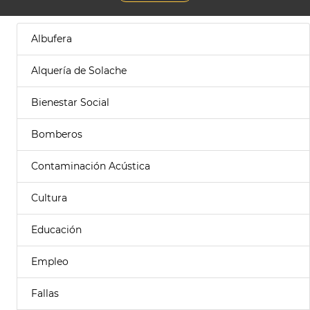
Albufera
Alquería de Solache
Bienestar Social
Bomberos
Contaminación Acústica
Cultura
Educación
Empleo
Fallas