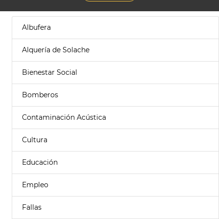
Albufera
Alquería de Solache
Bienestar Social
Bomberos
Contaminación Acústica
Cultura
Educación
Empleo
Fallas