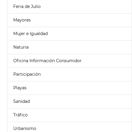
Feria de Julio
Mayores
Mujer e Igualdad
Naturia
Oficina Información Consumidor
Participación
Playas
Sanidad
Tráfico
Urbanismo