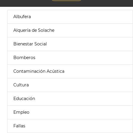
Albufera
Alquería de Solache
Bienestar Social
Bomberos
Contaminación Acústica
Cultura
Educación
Empleo
Fallas