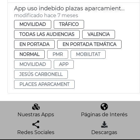
App uso indebido plazas aparcamiento PMR
modificado hace 7 meses
MOVILIDAD
TRÁFICO
TODAS LAS AUDIENCIAS
VALENCIA
EN PORTADA
EN PORTADA TEMÁTICA
NORMAL
PMR
MOBILITAT
MOVILIDAD
APP
JESÚS CARBONELL
PLACES APARCAMENT
Nuestras Apps
Páginas de Interés
Redes Sociales
Descargas