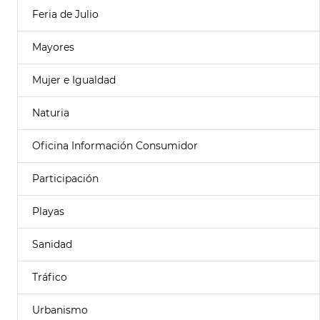
Feria de Julio
Mayores
Mujer e Igualdad
Naturia
Oficina Información Consumidor
Participación
Playas
Sanidad
Tráfico
Urbanismo