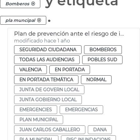
y etiqueta
Bomberos
.
pla muncipal
Plan de prevención ante el riesgo de inundaciones en el término de València
modificado hace 1 año
SEGURIDAD CIUDADANA
BOMBEROS
TODAS LAS AUDIENCIAS
POBLES SUD
VALENCIA
EN PORTADA
EN PORTADA TEMÁTICA
NORMAL
JUNTA DE GOVERN LOCAL
JUNTA GOBIERNO LOCAL
EMERGENCIES
EMERGENCIAS
PLAN MUNICIPAL
JUAN CARLOS CABALLERO
DANA
PLA MUNCIPAL
RISC INUNDACIONS