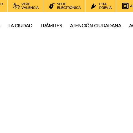
NO
VISIT
SEDE
CITA
A
VALENCIA
ELECTRÓNICA
PREVIA
O
LA CIUDAD
TRÁMITES
ATENCIÓN CIUDADANA
A