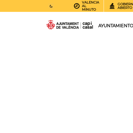
VALENCIA
GOBIER
AL
ABIERTO
MINUTO
26
AEMET.GRADOS
AYUNTAMIENT