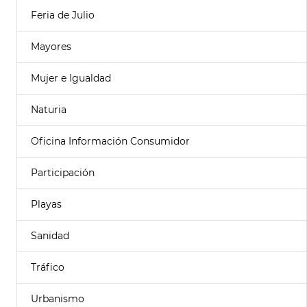
Feria de Julio
Mayores
Mujer e Igualdad
Naturia
Oficina Información Consumidor
Participación
Playas
Sanidad
Tráfico
Urbanismo