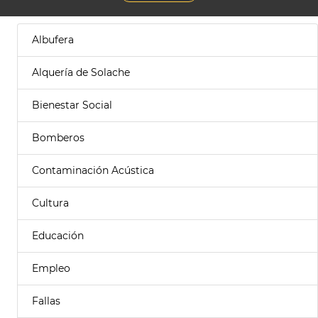
Albufera
Alquería de Solache
Bienestar Social
Bomberos
Contaminación Acústica
Cultura
Educación
Empleo
Fallas