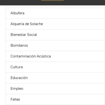
Albufera
Alquería de Solache
Bienestar Social
Bomberos
Contaminación Acústica
Cultura
Educación
Empleo
Fallas