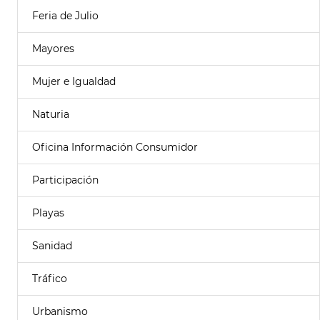
Feria de Julio
Mayores
Mujer e Igualdad
Naturia
Oficina Información Consumidor
Participación
Playas
Sanidad
Tráfico
Urbanismo