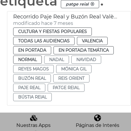
etiqueta
.
patge reial
Recorrido Paje Real y Buzón Real València
modificado hace 7 meses
CULTURA Y FIESTAS POPULARES
TODAS LAS AUDIENCIAS
VALENCIA
EN PORTADA
EN PORTADA TEMÁTICA
NORMAL
NADAL
NAVIDAD
REYES MAGOS
MÓNICA GIL
BUZÓN REAL
REIS ORIENT
PAJE REAL
PATGE REIAL
BÚSTIA REIAL
Nuestras Apps
Páginas de Interés