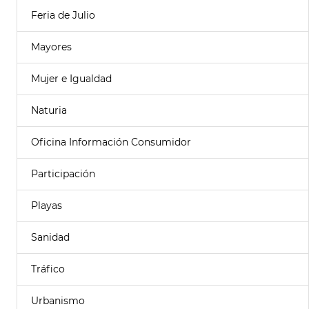
Feria de Julio
Mayores
Mujer e Igualdad
Naturia
Oficina Información Consumidor
Participación
Playas
Sanidad
Tráfico
Urbanismo