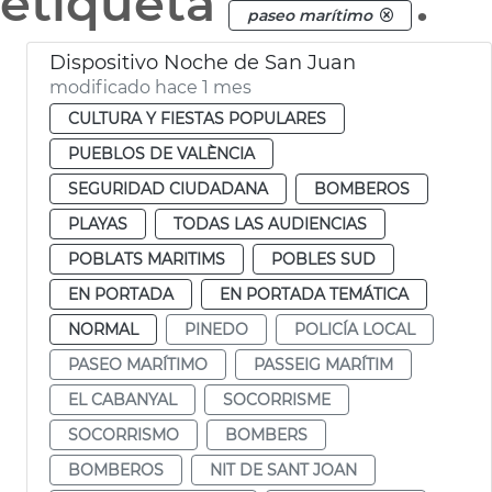
etiqueta
.
paseo marítimo
Dispositivo Noche de San Juan
modificado hace 1 mes
CULTURA Y FIESTAS POPULARES
PUEBLOS DE VALÈNCIA
SEGURIDAD CIUDADANA
BOMBEROS
PLAYAS
TODAS LAS AUDIENCIAS
POBLATS MARITIMS
POBLES SUD
EN PORTADA
EN PORTADA TEMÁTICA
NORMAL
PINEDO
POLICÍA LOCAL
PASEO MARÍTIMO
PASSEIG MARÍTIM
EL CABANYAL
SOCORRISME
SOCORRISMO
BOMBERS
BOMBEROS
NIT DE SANT JOAN