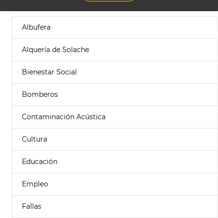
Albufera
Alquería de Solache
Bienestar Social
Bomberos
Contaminación Acústica
Cultura
Educación
Empleo
Fallas