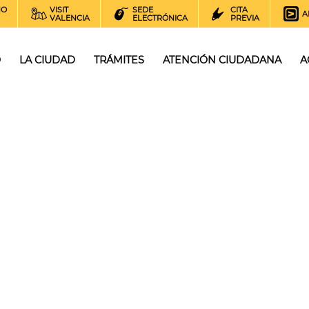
NO
VISIT
SEDE
CITA
A
VALENCIA
ELECTRÓNICA
PREVIA
O
LA CIUDAD
TRÁMITES
ATENCIÓN CIUDADANA
A