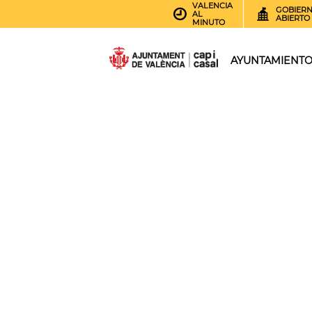
VALENCIA
GOBIER
AL
ABIERTO
MINUTO
AYUNTAMIENT