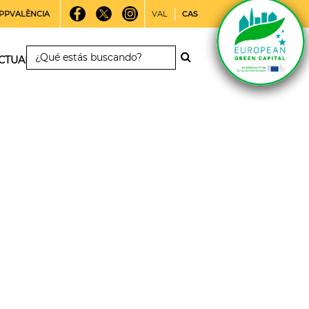
PPVALÈNCIA
VAL
CAS
CTUALIDAD