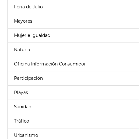
Feria de Julio
Mayores
Mujer e Igualdad
Naturia
Oficina Información Consumidor
Participación
Playas
Sanidad
Tráfico
Urbanismo