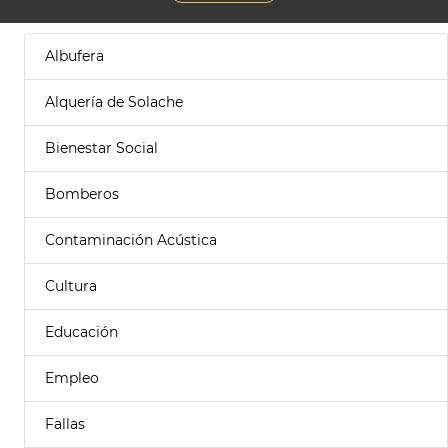
Albufera
Alquería de Solache
Bienestar Social
Bomberos
Contaminación Acústica
Cultura
Educación
Empleo
Fallas