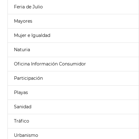
Feria de Julio
Mayores
Mujer e Igualdad
Naturia
Oficina Información Consumidor
Participación
Playas
Sanidad
Tráfico
Urbanismo