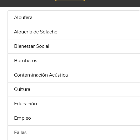
Albufera
Alquería de Solache
Bienestar Social
Bomberos
Contaminación Acústica
Cultura
Educación
Empleo
Fallas