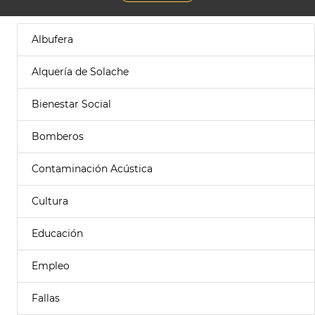
Albufera
Alquería de Solache
Bienestar Social
Bomberos
Contaminación Acústica
Cultura
Educación
Empleo
Fallas