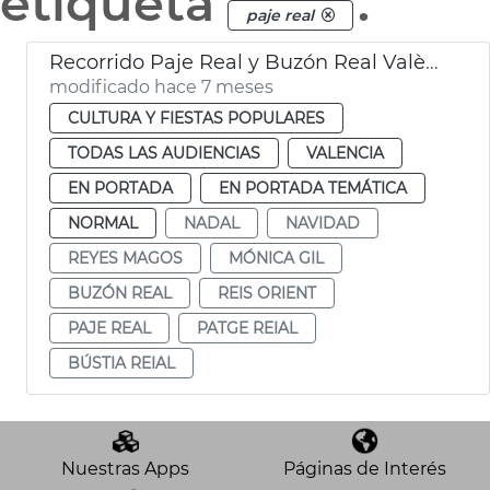
etiqueta
.
paje real
Recorrido Paje Real y Buzón Real València
modificado hace 7 meses
CULTURA Y FIESTAS POPULARES
TODAS LAS AUDIENCIAS
VALENCIA
EN PORTADA
EN PORTADA TEMÁTICA
NORMAL
NADAL
NAVIDAD
REYES MAGOS
MÓNICA GIL
BUZÓN REAL
REIS ORIENT
PAJE REAL
PATGE REIAL
BÚSTIA REIAL
Nuestras Apps
Páginas de Interés