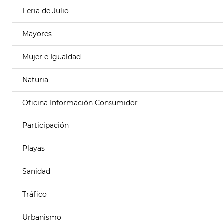
Feria de Julio
Mayores
Mujer e Igualdad
Naturia
Oficina Información Consumidor
Participación
Playas
Sanidad
Tráfico
Urbanismo