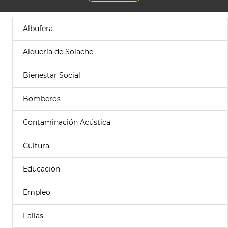
Albufera
Alquería de Solache
Bienestar Social
Bomberos
Contaminación Acústica
Cultura
Educación
Empleo
Fallas