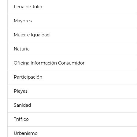
Feria de Julio
Mayores
Mujer e Igualdad
Naturia
Oficina Información Consumidor
Participación
Playas
Sanidad
Tráfico
Urbanismo