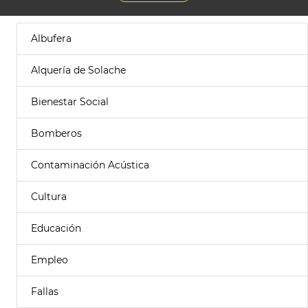
Albufera
Alquería de Solache
Bienestar Social
Bomberos
Contaminación Acústica
Cultura
Educación
Empleo
Fallas