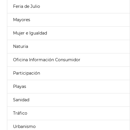
Feria de Julio
Mayores
Mujer e Igualdad
Naturia
Oficina Información Consumidor
Participación
Playas
Sanidad
Tráfico
Urbanismo