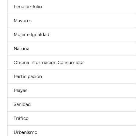
Feria de Julio
Mayores
Mujer e Igualdad
Naturia
Oficina Información Consumidor
Participación
Playas
Sanidad
Tráfico
Urbanismo