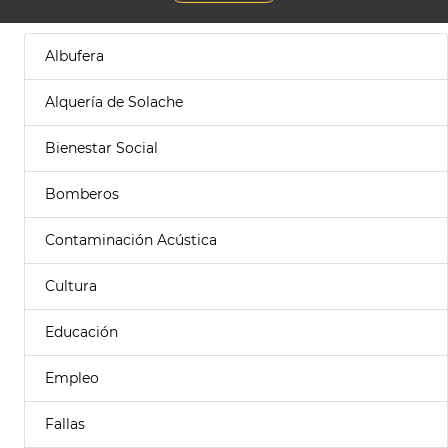
Albufera
Alquería de Solache
Bienestar Social
Bomberos
Contaminación Acústica
Cultura
Educación
Empleo
Fallas