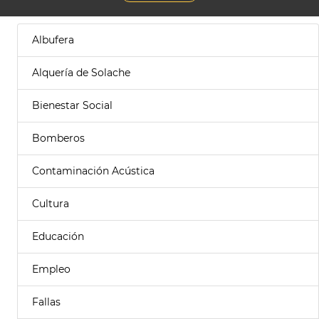
Albufera
Alquería de Solache
Bienestar Social
Bomberos
Contaminación Acústica
Cultura
Educación
Empleo
Fallas