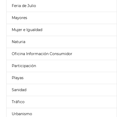
Feria de Julio
Mayores
Mujer e Igualdad
Naturia
Oficina Información Consumidor
Participación
Playas
Sanidad
Tráfico
Urbanismo