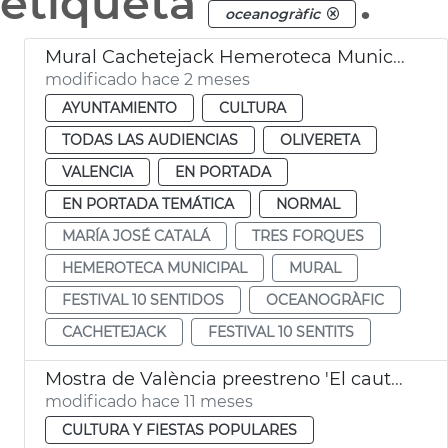
etiqueta
.
oceanogràfic
Mural Cachetejack Hemeroteca Municipal València
modificado hace 2 meses
AYUNTAMIENTO
CULTURA
TODAS LAS AUDIENCIAS
OLIVERETA
VALENCIA
EN PORTADA
EN PORTADA TEMÁTICA
NORMAL
MARÍA JOSÉ CATALÁ
TRES FORQUES
HEMEROTECA MUNICIPAL
MURAL
FESTIVAL 10 SENTIDOS
OCEANOGRÀFIC
CACHETEJACK
FESTIVAL 10 SENTITS
Mostra de València preestreno 'El cautivo' de Amenábar
modificado hace 11 meses
CULTURA Y FIESTAS POPULARES