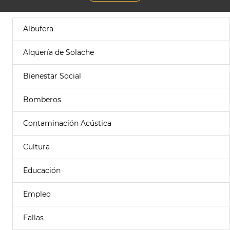
Albufera
Alquería de Solache
Bienestar Social
Bomberos
Contaminación Acústica
Cultura
Educación
Empleo
Fallas