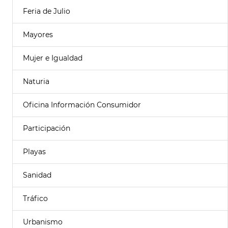
Feria de Julio
Mayores
Mujer e Igualdad
Naturia
Oficina Información Consumidor
Participación
Playas
Sanidad
Tráfico
Urbanismo