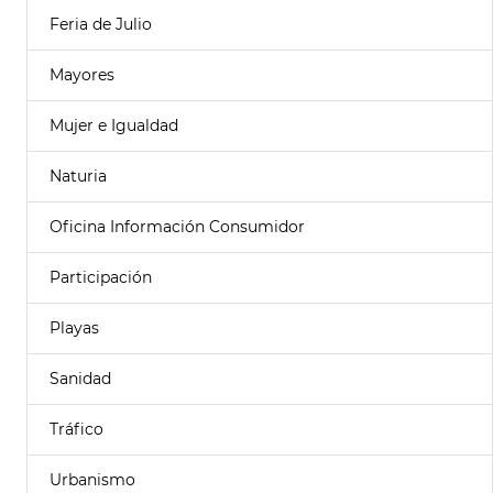
Feria de Julio
Mayores
Mujer e Igualdad
Naturia
Oficina Información Consumidor
Participación
Playas
Sanidad
Tráfico
Urbanismo