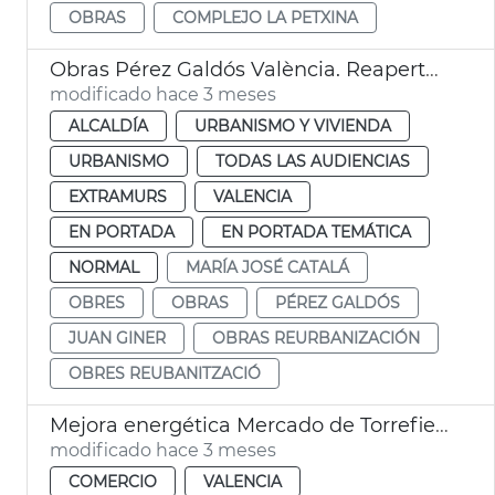
OBRAS
COMPLEJO LA PETXINA
Obras Pérez Galdós València. Reapertura
modificado hace 3 meses
ALCALDÍA
URBANISMO Y VIVIENDA
URBANISMO
TODAS LAS AUDIENCIAS
EXTRAMURS
VALENCIA
EN PORTADA
EN PORTADA TEMÁTICA
NORMAL
MARÍA JOSÉ CATALÁ
OBRES
OBRAS
PÉREZ GALDÓS
JUAN GINER
OBRAS REURBANIZACIÓN
OBRES REUBANITZACIÓ
Mejora energética Mercado de Torrefiel València
modificado hace 3 meses
COMERCIO
VALENCIA