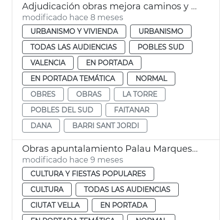
Adjudicación obras mejora caminos y calles afectadas dana la Torre
modificado hace 8 meses
URBANISMO Y VIVIENDA
URBANISMO
TODAS LAS AUDIENCIAS
POBLES SUD
VALENCIA
EN PORTADA
EN PORTADA TEMÁTICA
NORMAL
OBRES
OBRAS
LA TORRE
POBLES DEL SUD
FAITANAR
DANA
BARRI SANT JORDI
Obras apuntalamiento Palau Marquesos Montortal
modificado hace 9 meses
CULTURA Y FIESTAS POPULARES
CULTURA
TODAS LAS AUDIENCIAS
CIUTAT VELLA
EN PORTADA