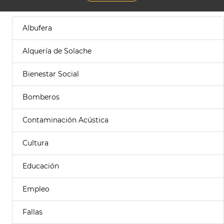
Albufera
Alquería de Solache
Bienestar Social
Bomberos
Contaminación Acústica
Cultura
Educación
Empleo
Fallas