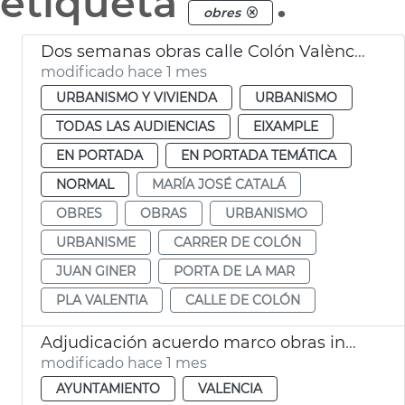
etiqueta
.
obres
Dos semanas obras calle Colón València
modificado hace 1 mes
URBANISMO Y VIVIENDA
URBANISMO
TODAS LAS AUDIENCIAS
EIXAMPLE
EN PORTADA
EN PORTADA TEMÁTICA
NORMAL
MARÍA JOSÉ CATALÁ
OBRES
OBRAS
URBANISMO
URBANISME
CARRER DE COLÓN
JUAN GINER
PORTA DE LA MAR
PLA VALENTIA
CALLE DE COLÓN
Adjudicación acuerdo marco obras inmuebles municipales València
modificado hace 1 mes
AYUNTAMIENTO
VALENCIA