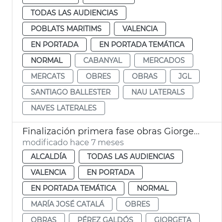
TODAS LAS AUDIENCIAS
POBLATS MARITIMS
VALENCIA
EN PORTADA
EN PORTADA TEMÁTICA
NORMAL
CABANYAL
MERCADOS
MERCATS
OBRES
OBRAS
JGL
SANTIAGO BALLESTER
NAU LATERALS
NAVES LATERALES
Finalización primera fase obras Giorgeta y Pérez Galdós València
modificado hace 7 meses
ALCALDÍA
TODAS LAS AUDIENCIAS
VALENCIA
EN PORTADA
EN PORTADA TEMÁTICA
NORMAL
MARÍA JOSÉ CATALÁ
OBRES
OBRAS
PÉREZ GALDÓS
GIORGETA