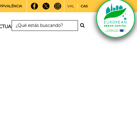
PPVALÈNCIA
VAL
CAS
CTUALIDAD