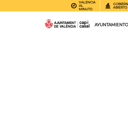
VALENCIA
GOBIER
AL
ABIERTO
MINUTO
AYUNTAMIENT