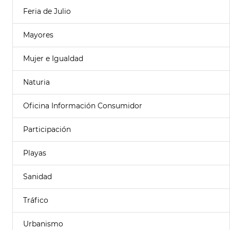
Feria de Julio
Mayores
Mujer e Igualdad
Naturia
Oficina Información Consumidor
Participación
Playas
Sanidad
Tráfico
Urbanismo