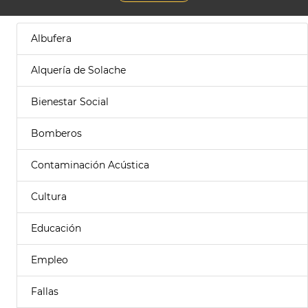
Albufera
Alquería de Solache
Bienestar Social
Bomberos
Contaminación Acústica
Cultura
Educación
Empleo
Fallas