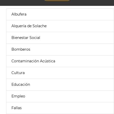
Albufera
Alquería de Solache
Bienestar Social
Bomberos
Contaminación Acústica
Cultura
Educación
Empleo
Fallas