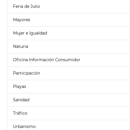
Feria de Julio
Mayores
Mujer e Igualdad
Naturia
Oficina Información Consumidor
Participación
Playas
Sanidad
Tráfico
Urbanismo