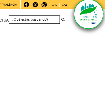
PPVALÈNCIA
VAL
CAS
CTUALIDAD