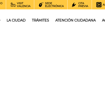
NO
VISIT
SEDE
CITA
A
VALENCIA
ELECTRÓNICA
PREVIA
O
LA CIUDAD
TRÁMITES
ATENCIÓN CIUDADANA
A