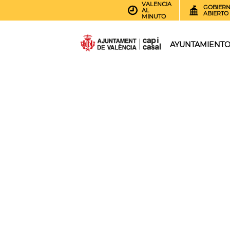
VALENCIA
GOBIER
AL
ABIERTO
MINUTO
AYUNTAMIENT