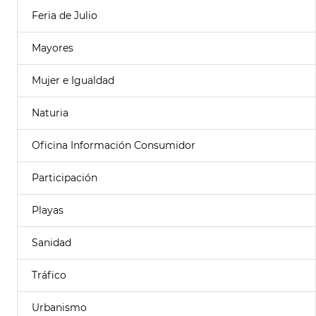
Feria de Julio
Mayores
Mujer e Igualdad
Naturia
Oficina Información Consumidor
Participación
Playas
Sanidad
Tráfico
Urbanismo