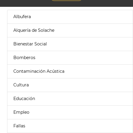
Albufera
Alquería de Solache
Bienestar Social
Bomberos
Contaminación Acústica
Cultura
Educación
Empleo
Fallas