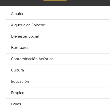
Albufera
Alquería de Solache
Bienestar Social
Bomberos
Contaminación Acústica
Cultura
Educación
Empleo
Fallas