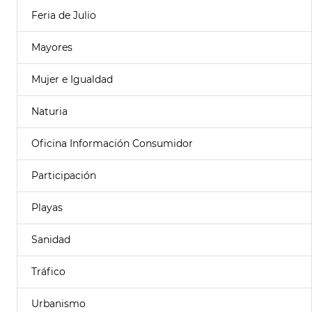
Feria de Julio
Mayores
Mujer e Igualdad
Naturia
Oficina Información Consumidor
Participación
Playas
Sanidad
Tráfico
Urbanismo