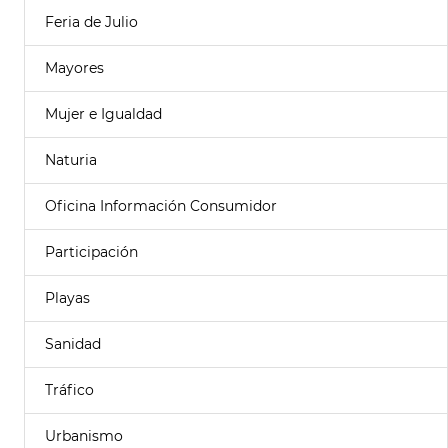
Feria de Julio
Mayores
Mujer e Igualdad
Naturia
Oficina Información Consumidor
Participación
Playas
Sanidad
Tráfico
Urbanismo