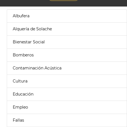
Albufera
Alquería de Solache
Bienestar Social
Bomberos
Contaminación Acústica
Cultura
Educación
Empleo
Fallas