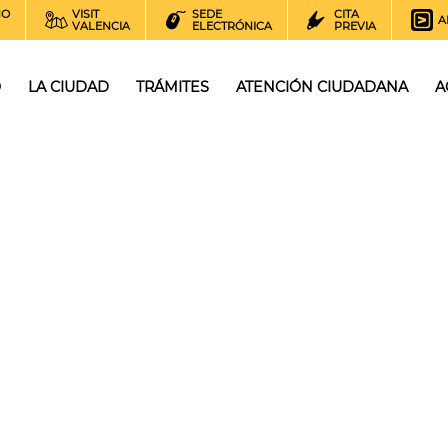
NO
VISIT
SEDE
CITA
A
VALENCIA
ELECTRÓNICA
PREVIA
O
LA CIUDAD
TRÁMITES
ATENCIÓN CIUDADANA
A