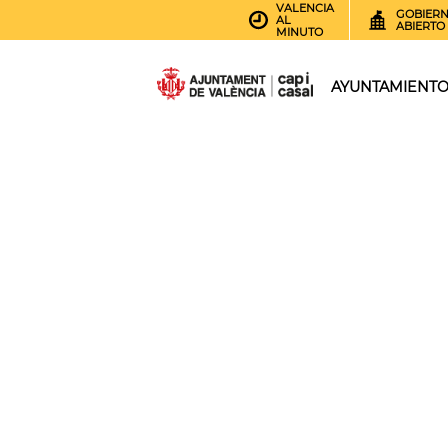
VALENCIA
GOBIER
AL
ABIERTO
MINUTO
AYUNTAMIENT