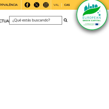
PPVALÈNCIA
VAL
CAS
CTUALIDAD