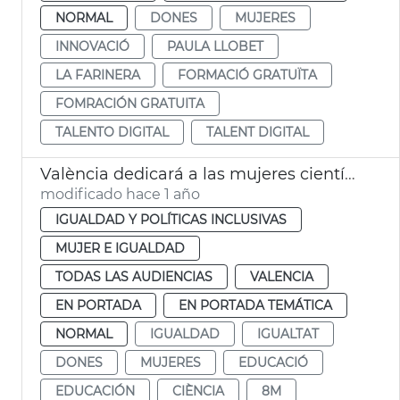
NORMAL
DONES
MUJERES
INNOVACIÓ
PAULA LLOBET
LA FARINERA
FORMACIÓ GRATUÏTA
FOMRACIÓN GRATUITA
TALENTO DIGITAL
TALENT DIGITAL
València dedicará a las mujeres científicas el 8M de 2025
modificado hace 1 año
IGUALDAD Y POLÍTICAS INCLUSIVAS
MUJER E IGUALDAD
TODAS LAS AUDIENCIAS
VALENCIA
EN PORTADA
EN PORTADA TEMÁTICA
NORMAL
IGUALDAD
IGUALTAT
DONES
MUJERES
EDUCACIÓ
EDUCACIÓN
CIÈNCIA
8M