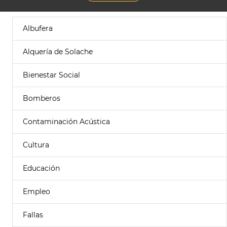
Albufera
Alquería de Solache
Bienestar Social
Bomberos
Contaminación Acústica
Cultura
Educación
Empleo
Fallas