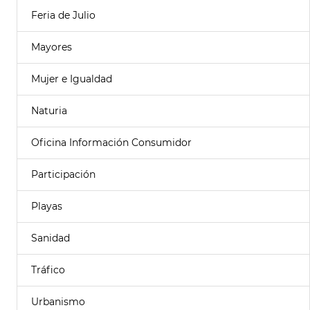
Feria de Julio
Mayores
Mujer e Igualdad
Naturia
Oficina Información Consumidor
Participación
Playas
Sanidad
Tráfico
Urbanismo