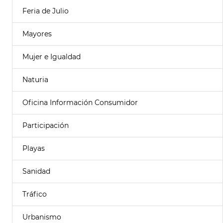
Feria de Julio
Mayores
Mujer e Igualdad
Naturia
Oficina Información Consumidor
Participación
Playas
Sanidad
Tráfico
Urbanismo