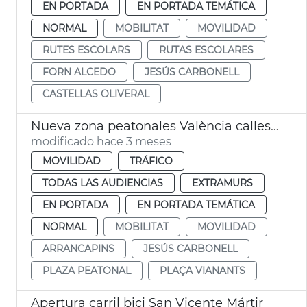
EN PORTADA
EN PORTADA TEMÁTICA
NORMAL
MOBILITAT
MOVILIDAD
RUTES ESCOLARS
RUTAS ESCOLARES
FORN ALCEDO
JESÚS CARBONELL
CASTELLAS OLIVERAL
Nueva zona peatonales València calles Sant Francesc de Borja y Alzira
modificado hace 3 meses
MOVILIDAD
TRÁFICO
TODAS LAS AUDIENCIAS
EXTRAMURS
EN PORTADA
EN PORTADA TEMÁTICA
NORMAL
MOBILITAT
MOVILIDAD
ARRANCAPINS
JESÚS CARBONELL
PLAZA PEATONAL
PLAÇA VIANANTS
Apertura carril bici San Vicente Mártir