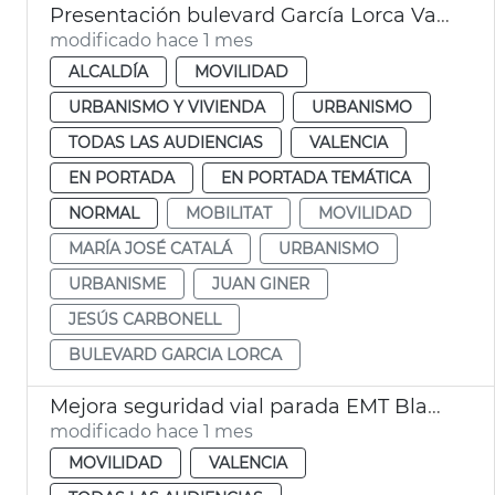
Presentación bulevard García Lorca València
modificado hace 1 mes
ALCALDÍA
MOVILIDAD
URBANISMO Y VIVIENDA
URBANISMO
TODAS LAS AUDIENCIAS
VALENCIA
EN PORTADA
EN PORTADA TEMÁTICA
NORMAL
MOBILITAT
MOVILIDAD
MARÍA JOSÉ CATALÁ
URBANISMO
URBANISME
JUAN GINER
JESÚS CARBONELL
BULEVARD GARCIA LORCA
Mejora seguridad vial parada EMT Blasco Ibáñez Cronista Almela i Vives
modificado hace 1 mes
MOVILIDAD
VALENCIA