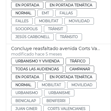
EN PORTADA
EN PORTADA TEMÁTICA
NORMAL
EMT
FALLAS
FALLES
MOBILITAT
MOVILIDAD
SOCIOPOLIS
TRÀNSIT
JESÚS CARBONELL
TRÁNSITO
Concluye reasfaltado avenida Corts Valencianes
modificado hace 5 meses
URBANISMO Y VIVIENDA
TRÁFICO
TODAS LAS AUDIENCIAS
CAMPANAR
EN PORTADA
EN PORTADA TEMÁTICA
NORMAL
MOBILITAT
MOVILIDAD
URBANISMO
URBANISME
BENICALAP
BENIFERRI
JUAN GINER
CORTS VALENCIANES