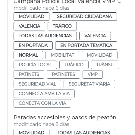
Campaña Policía Local València VMP 'Conecta con la vía'
modificado hace 6 días
MOVILIDAD
SEGURIDAD CIUDADANA
VALENCIA
TRÁFICO
TODAS LAS AUDIENCIAS
VALENCIA
EN PORTADA
EN PORTADA TEMÁTICA
NORMAL
MOBILITAT
MOVILIDAD
POLICÍA LOCAL
TRÁFICO
TRÀNSIT
PATINETS
PATINETES
VMP
SEGURIDAD VIAL
SEGURETAT VIÀRIA
CONNECTA AMB LA VIA
CONECTA CON LA VIA
Paradas accesibles y pasos de peatón
modificado hace 8 días
MOVILIDAD
TODAS LAS AUDIENCIAS