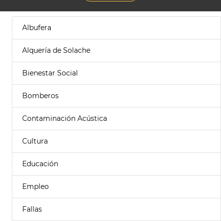
Albufera
Alquería de Solache
Bienestar Social
Bomberos
Contaminación Acústica
Cultura
Educación
Empleo
Fallas