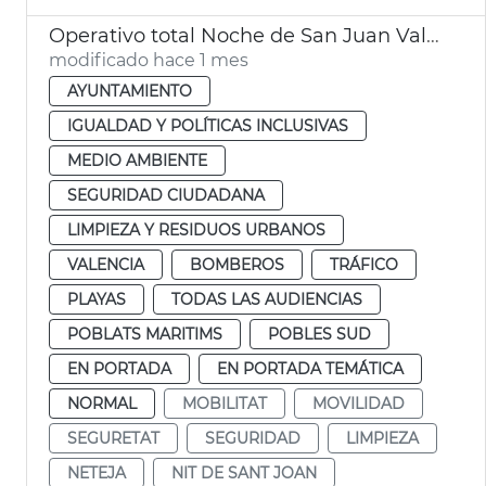
Operativo total Noche de San Juan València. Movilidad, limpieza y seguridad
modificado hace 1 mes
AYUNTAMIENTO
IGUALDAD Y POLÍTICAS INCLUSIVAS
MEDIO AMBIENTE
SEGURIDAD CIUDADANA
LIMPIEZA Y RESIDUOS URBANOS
VALENCIA
BOMBEROS
TRÁFICO
PLAYAS
TODAS LAS AUDIENCIAS
POBLATS MARITIMS
POBLES SUD
EN PORTADA
EN PORTADA TEMÁTICA
NORMAL
MOBILITAT
MOVILIDAD
SEGURETAT
SEGURIDAD
LIMPIEZA
NETEJA
NIT DE SANT JOAN