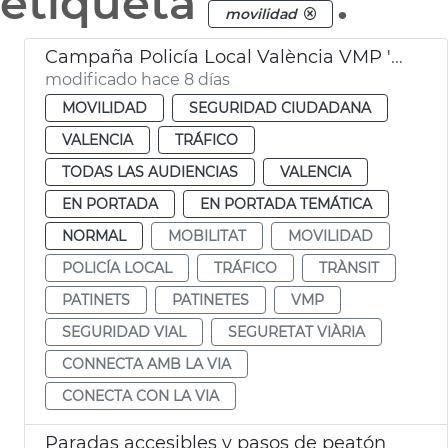
etiqueta
.
movilidad
Campaña Policía Local València VMP 'Conecta con la vía'
modificado hace 8 días
MOVILIDAD
SEGURIDAD CIUDADANA
VALENCIA
TRÁFICO
TODAS LAS AUDIENCIAS
VALENCIA
EN PORTADA
EN PORTADA TEMÁTICA
NORMAL
MOBILITAT
MOVILIDAD
POLICÍA LOCAL
TRÁFICO
TRÀNSIT
PATINETS
PATINETES
VMP
SEGURIDAD VIAL
SEGURETAT VIÀRIA
CONNECTA AMB LA VIA
CONECTA CON LA VIA
Paradas accesibles y pasos de peatón