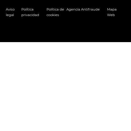
Aviso
Política
Política de
Agencia Antifraude
Mapa
legal
privacidad
cookies
Web