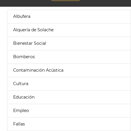
Albufera
Alquería de Solache
Bienestar Social
Bomberos
Contaminación Acústica
Cultura
Educación
Empleo
Fallas