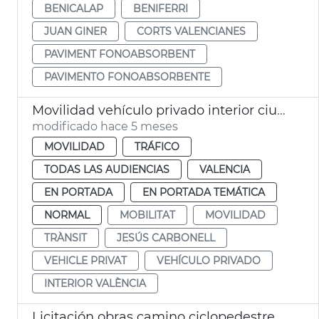
BENICALAP
BENIFERRI
JUAN GINER
CORTS VALENCIANES
PAVIMENT FONOABSORBENT
PAVIMENTO FONOABSORBENTE
Movilidad vehículo privado interior ciudad València madriguera 4%
modificado hace 5 meses
MOVILIDAD
TRÁFICO
TODAS LAS AUDIENCIAS
VALENCIA
EN PORTADA
EN PORTADA TEMÁTICA
NORMAL
MOBILITAT
MOVILIDAD
TRÀNSIT
JESÚS CARBONELL
VEHICLE PRIVAT
VEHÍCULO PRIVADO
INTERIOR VALÈNCIA
Licitación obras camino ciclopedestre Jardín Túria València