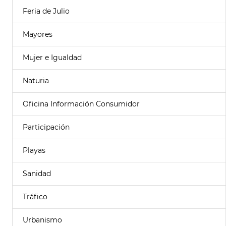
Feria de Julio
Mayores
Mujer e Igualdad
Naturia
Oficina Información Consumidor
Participación
Playas
Sanidad
Tráfico
Urbanismo