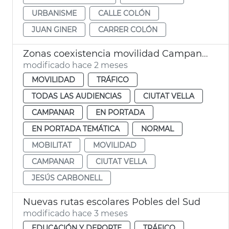
URBANISME
CALLE COLÓN
JUAN GINER
CARRER COLÓN
Zonas coexistencia movilidad Campanario y Ciutat Vella València
modificado hace 2 meses
MOVILIDAD
TRÁFICO
TODAS LAS AUDIENCIAS
CIUTAT VELLA
CAMPANAR
EN PORTADA
EN PORTADA TEMÁTICA
NORMAL
MOBILITAT
MOVILIDAD
CAMPANAR
CIUTAT VELLA
JESÚS CARBONELL
Nuevas rutas escolares Pobles del Sud
modificado hace 3 meses
EDUCACIÓN Y DEPORTE
TRÁFICO