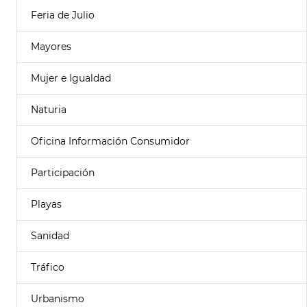
Feria de Julio
Mayores
Mujer e Igualdad
Naturia
Oficina Información Consumidor
Participación
Playas
Sanidad
Tráfico
Urbanismo