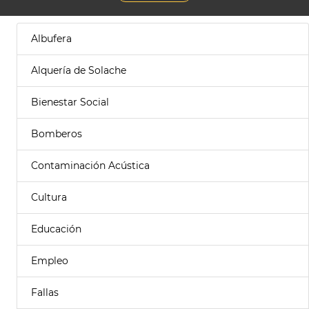
Albufera
Alquería de Solache
Bienestar Social
Bomberos
Contaminación Acústica
Cultura
Educación
Empleo
Fallas