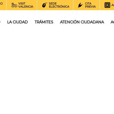
NO
VISIT
SEDE
CITA
A
VALENCIA
ELECTRÓNICA
PREVIA
O
LA CIUDAD
TRÁMITES
ATENCIÓN CIUDADANA
A