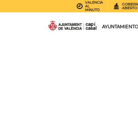
VALENCIA
GOBIER
AL
ABIERTO
MINUTO
AYUNTAMIENT