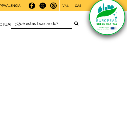
PPVALÈNCIA
VAL
CAS
CTUALIDAD