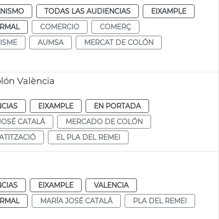
NISMO
TODAS LAS AUDIENCIAS
EIXAMPLE
RMAL
COMERCIO
COMERÇ
ISME
AUMSA
MERCAT DE COLÓN
lón València
NCIAS
EIXAMPLE
EN PORTADA
JOSÉ CATALÁ
MERCADO DE COLÓN
ATITZACIÓ
EL PLA DEL REMEI
NCIAS
EIXAMPLE
VALENCIA
RMAL
MARÍA JOSÉ CATALÁ
PLA DEL REMEI