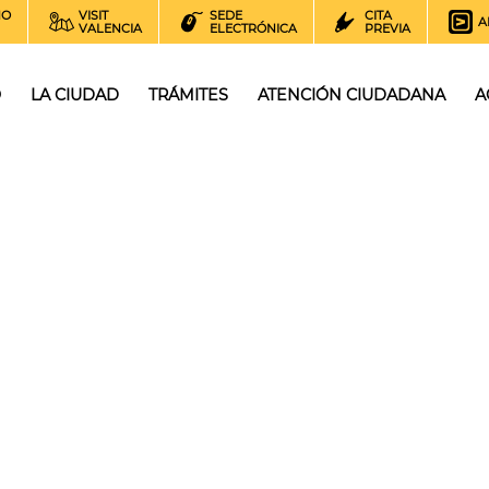
NO
VISIT
SEDE
CITA
A
VALENCIA
ELECTRÓNICA
PREVIA
O
LA CIUDAD
TRÁMITES
ATENCIÓN CIUDADANA
A