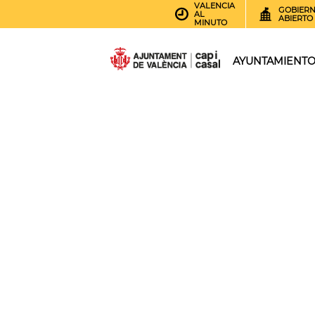
VALENCIA
GOBIER
AL
ABIERTO
MINUTO
AYUNTAMIENT