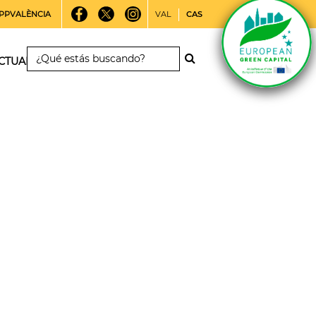
PPVALÈNCIA
VAL
CAS
CTUALIDAD