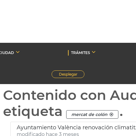
CIUDAD
TRÁMITES
Desplegar
Contenido con Au
etiqueta
.
mercat de colón
Ayuntamiento València renovación climati
modificado hace 3 meses