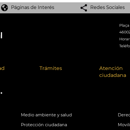
Páginas de Interés
Redes Sociales
Plaça
46002
Horari
Teléf
ad
Trámites
Atención
ciudadana
.
Medio ambiente y salud
Derec
Protección ciudadana
Movil