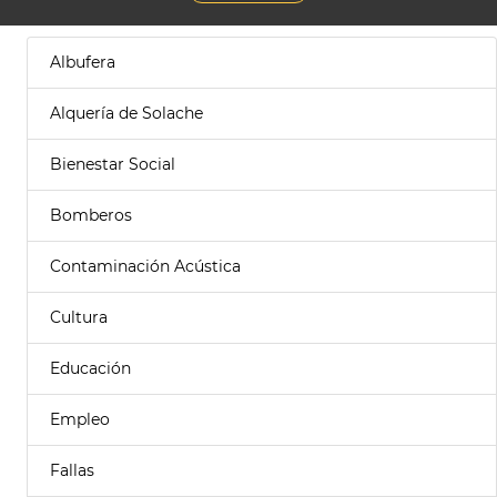
Albufera
Alquería de Solache
Bienestar Social
Bomberos
Contaminación Acústica
Cultura
Educación
Empleo
Fallas