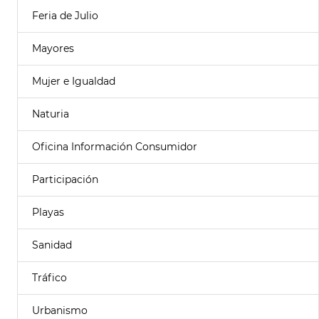
Feria de Julio
Mayores
Mujer e Igualdad
Naturia
Oficina Información Consumidor
Participación
Playas
Sanidad
Tráfico
Urbanismo