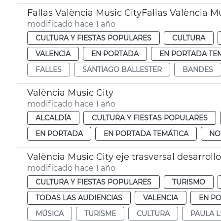
Fallas València Music CityFallas València Mu
modificado hace 1 año
CULTURA Y FIESTAS POPULARES
CULTURA
VALENCIA
EN PORTADA
EN PORTADA TE
FALLES
SANTIAGO BALLESTER
BANDES
València Music City
modificado hace 1 año
ALCALDÍA
CULTURA Y FIESTAS POPULARES
EN PORTADA
EN PORTADA TEMÁTICA
NO
València Music City eje trasversal desarroll
modificado hace 1 año
CULTURA Y FIESTAS POPULARES
TURISMO
TODAS LAS AUDIENCIAS
VALENCIA
EN P
MÚSICA
TURISME
CULTURA
PAULA 