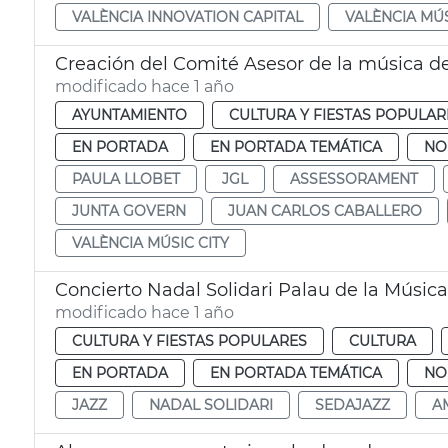
VALÈNCIA INNOVATION CAPITAL
VALÈNCIA MÚS
Creación del Comité Asesor de la música d
modificado hace 1 año
AYUNTAMIENTO
CULTURA Y FIESTAS POPULAR
EN PORTADA
EN PORTADA TEMÁTICA
NO
PAULA LLOBET
JGL
ASSESSORAMENT
JUNTA GOVERN
JUAN CARLOS CABALLERO
VALÈNCIA MÚSIC CITY
Concierto Nadal Solidari Palau de la Música
modificado hace 1 año
CULTURA Y FIESTAS POPULARES
CULTURA
EN PORTADA
EN PORTADA TEMÁTICA
NO
JAZZ
NADAL SOLIDARI
SEDAJAZZ
A