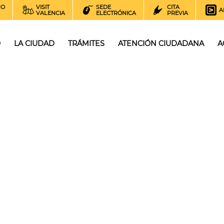
NO
VISIT
SEDE
CITA
A
VALENCIA
ELECTRÓNICA
PREVIA
O
LA CIUDAD
TRÁMITES
ATENCIÓN CIUDADANA
A