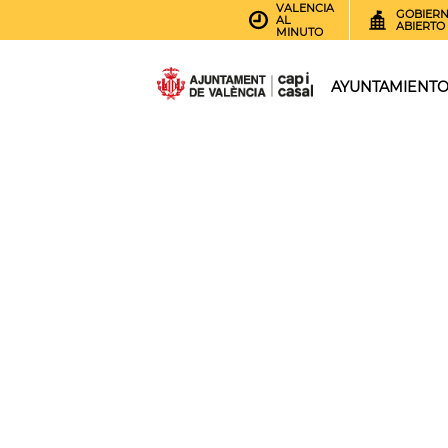
VALENCIA
GOBIER
AL
ABIERTO
MINUTO
AYUNTAMIENT