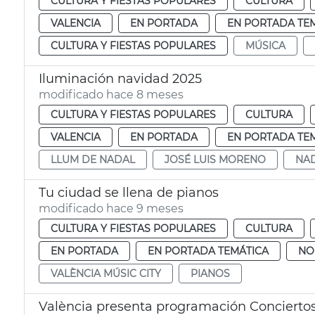
CULTURA Y FIESTAS POPULARES
CULTURA
VALENCIA
EN PORTADA
EN PORTADA TE
CULTURA Y FIESTAS POPULARES
MÚSICA
Iluminación navidad 2025
modificado hace 8 meses
CULTURA Y FIESTAS POPULARES
CULTURA
VALENCIA
EN PORTADA
EN PORTADA TE
LLUM DE NADAL
JOSÉ LUIS MORENO
NAD
Tu ciudad se llena de pianos
modificado hace 9 meses
CULTURA Y FIESTAS POPULARES
CULTURA
EN PORTADA
EN PORTADA TEMÁTICA
NO
VALÈNCIA MÚSIC CITY
PIANOS
València presenta programación Conciertos