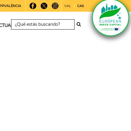
PPVALÈNCIA
VAL
CAS
CTUALIDAD