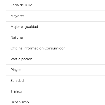
Feria de Julio
Mayores
Mujer e Igualdad
Naturia
Oficina Información Consumidor
Participación
Playas
Sanidad
Tráfico
Urbanismo