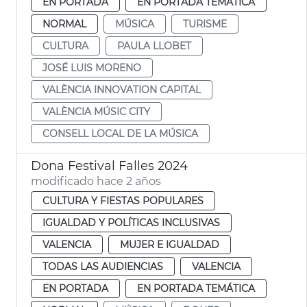
EN PORTADA
EN PORTADA TEMÁTICA
NORMAL
MÚSICA
TURISME
CULTURA
PAULA LLOBET
JOSÉ LUIS MORENO
VALÈNCIA INNOVATION CAPITAL
VALÈNCIA MÚSIC CITY
CONSELL LOCAL DE LA MÚSICA
Dona Festival Falles 2024
modificado hace 2 años
CULTURA Y FIESTAS POPULARES
IGUALDAD Y POLÍTICAS INCLUSIVAS
VALENCIA
MUJER E IGUALDAD
TODAS LAS AUDIENCIAS
VALENCIA
EN PORTADA
EN PORTADA TEMÁTICA