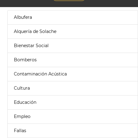
Albufera
Alquería de Solache
Bienestar Social
Bomberos
Contaminación Acústica
Cultura
Educación
Empleo
Fallas