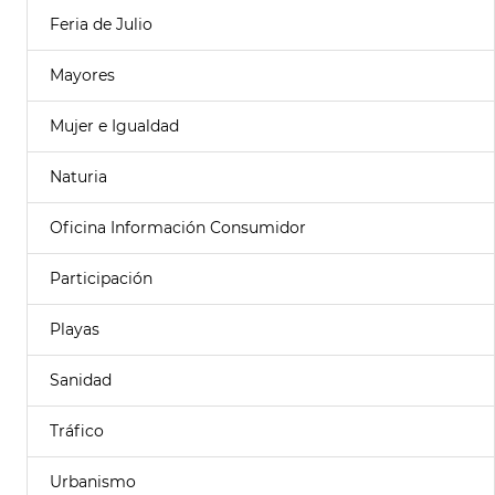
Feria de Julio
Mayores
Mujer e Igualdad
Naturia
Oficina Información Consumidor
Participación
Playas
Sanidad
Tráfico
Urbanismo