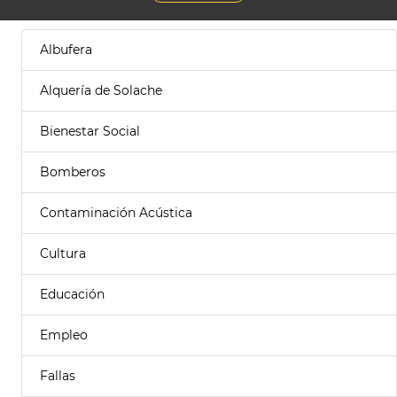
Albufera
Alquería de Solache
Bienestar Social
Bomberos
Contaminación Acústica
Cultura
Educación
Empleo
Fallas