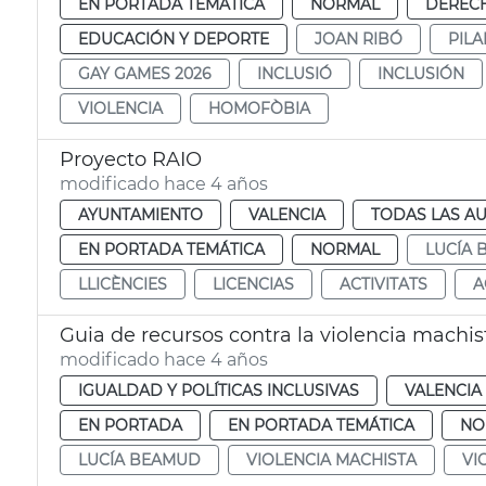
EN PORTADA TEMÁTICA
NORMAL
DERECH
EDUCACIÓN Y DEPORTE
JOAN RIBÓ
PIL
GAY GAMES 2026
INCLUSIÓ
INCLUSIÓN
VIOLENCIA
HOMOFÒBIA
Proyecto RAIO
modificado hace 4 años
AYUNTAMIENTO
VALENCIA
TODAS LAS AU
EN PORTADA TEMÁTICA
NORMAL
LUCÍA
LLICÈNCIES
LICENCIAS
ACTIVITATS
A
Guia de recursos contra la violencia machis
modificado hace 4 años
IGUALDAD Y POLÍTICAS INCLUSIVAS
VALENCIA
EN PORTADA
EN PORTADA TEMÁTICA
NO
LUCÍA BEAMUD
VIOLENCIA MACHISTA
VI