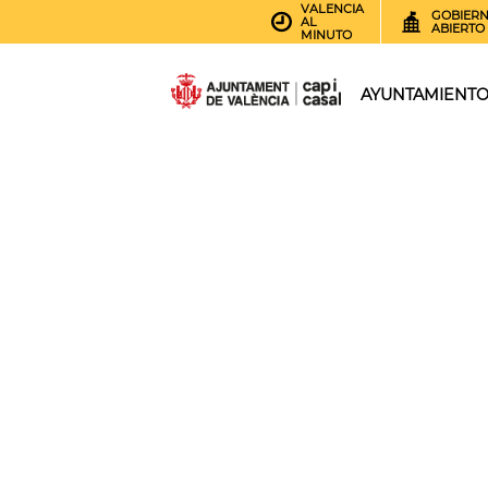
VALENCIA
GOBIER
AL
ABIERTO
MINUTO
AYUNTAMIENT