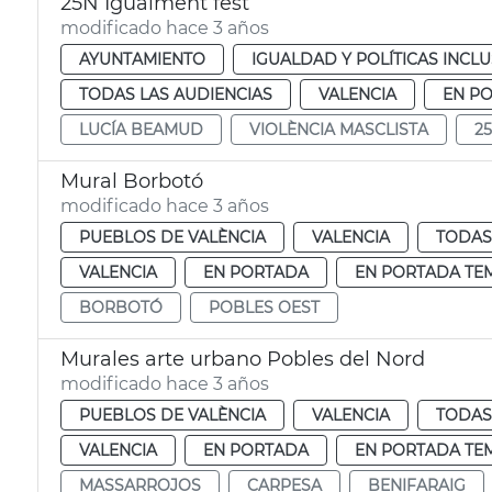
25N Igualment fest
modificado hace 3 años
AYUNTAMIENTO
IGUALDAD Y POLÍTICAS INCLU
TODAS LAS AUDIENCIAS
VALENCIA
EN P
LUCÍA BEAMUD
VIOLÈNCIA MASCLISTA
2
Mural Borbotó
modificado hace 3 años
PUEBLOS DE VALÈNCIA
VALENCIA
TODAS
VALENCIA
EN PORTADA
EN PORTADA TE
BORBOTÓ
POBLES OEST
Murales arte urbano Pobles del Nord
modificado hace 3 años
PUEBLOS DE VALÈNCIA
VALENCIA
TODAS
VALENCIA
EN PORTADA
EN PORTADA TE
MASSARROJOS
CARPESA
BENIFARAIG