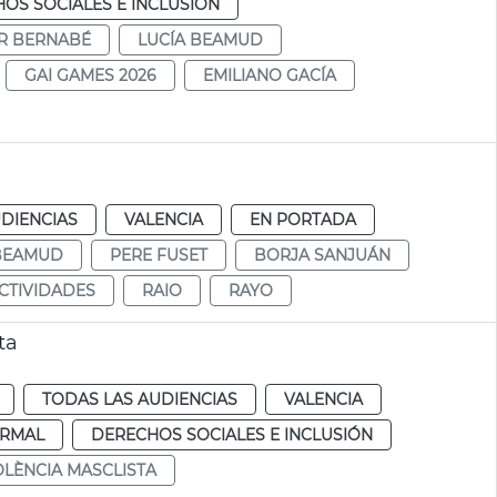
OS SOCIALES E INCLUSIÓN
AR BERNABÉ
LUCÍA BEAMUD
GAI GAMES 2026
EMILIANO GACÍA
DIENCIAS
VALENCIA
EN PORTADA
 BEAMUD
PERE FUSET
BORJA SANJUÁN
CTIVIDADES
RAIO
RAYO
ta
TODAS LAS AUDIENCIAS
VALENCIA
RMAL
DERECHOS SOCIALES E INCLUSIÓN
OLÈNCIA MASCLISTA