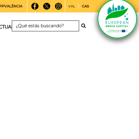
PPVALÈNCIA
VAL
CAS
CTUALIDAD