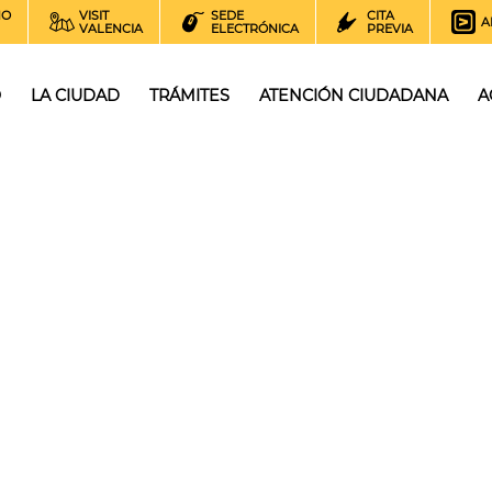
NO
VISIT
SEDE
CITA
A
VALENCIA
ELECTRÓNICA
PREVIA
O
LA CIUDAD
TRÁMITES
ATENCIÓN CIUDADANA
A