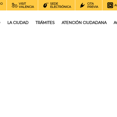
NO
VISIT
SEDE
CITA
A
VALENCIA
ELECTRÓNICA
PREVIA
O
LA CIUDAD
TRÁMITES
ATENCIÓN CIUDADANA
A