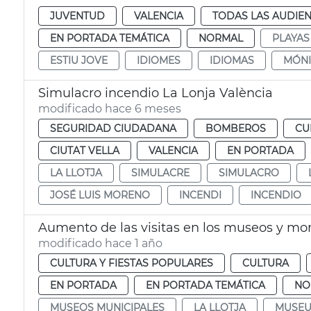
JUVENTUD
VALENCIA
TODAS LAS AUDIEN
EN PORTADA TEMÁTICA
NORMAL
PLAYAS
ESTIU JOVE
IDIOMES
IDIOMAS
MÓNI
Simulacro incendio La Lonja València
modificado hace 6 meses
SEGURIDAD CIUDADANA
BOMBEROS
CU
CIUTAT VELLA
VALENCIA
EN PORTADA
LA LLOTJA
SIMULACRE
SIMULACRO
JOSÉ LUIS MORENO
INCENDI
INCENDIO
Aumento de las visitas en los museos y m
modificado hace 1 año
CULTURA Y FIESTAS POPULARES
CULTURA
EN PORTADA
EN PORTADA TEMÁTICA
NO
MUSEOS MUNICIPALES
LA LLOTJA
MUSEU