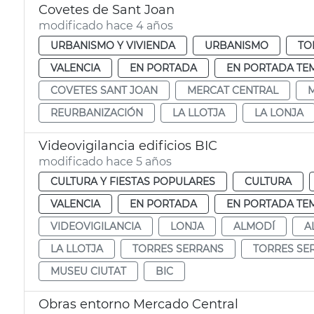
Covetes de Sant Joan
modificado hace 4 años
URBANISMO Y VIVIENDA
URBANISMO
TO
VALENCIA
EN PORTADA
EN PORTADA TE
COVETES SANT JOAN
MERCAT CENTRAL
REURBANIZACIÓN
LA LLOTJA
LA LONJA
Videovigilancia edificios BIC
modificado hace 5 años
CULTURA Y FIESTAS POPULARES
CULTURA
VALENCIA
EN PORTADA
EN PORTADA TE
VIDEOVIGILANCIA
LONJA
ALMODÍ
A
LA LLOTJA
TORRES SERRANS
TORRES SE
MUSEU CIUTAT
BIC
Obras entorno Mercado Central