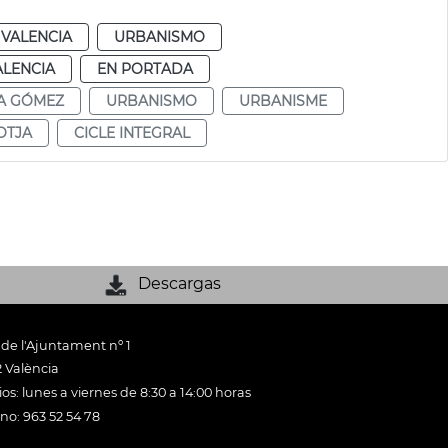
VALENCIA
URBANISMO
ALENCIA
EN PORTADA
A GÓMEZ
URBANISMO
URBANISME
OTJA
CICLE INTEGRAL
Descargas
 de l'Ajuntament nº 1
 València
os: lunes a viernes de 8:30 a 14:00 horas
ono: 963 52 54 78