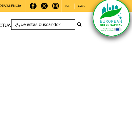
PPVALÈNCIA
VAL
CAS
CTUALIDAD