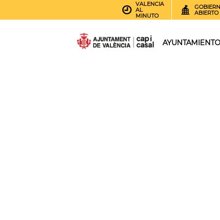
VALENCIA
GOBIER
AL
ABIERTO
MINUTO
AYUNTAMIENT