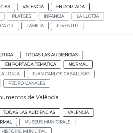
CIAS
VALENCIA
EN PORTADA
PLATGES
INFÀNCIA
LA LLOTJA
CA GIL
FAMILIA
JUVENTUT
LTURA
TODAS LAS AUDIENCIAS
EN PORTADA TEMÁTICA
NORMAL
LA LONJA
JUAN CARLOS CABALLERO
PEDRO CANALES
onumentos de València
TODAS LAS AUDIENCIAS
VALENCIA
RMAL
MUSEUS MUNICIPALS
 HISTÒRIC MUNICIPAL