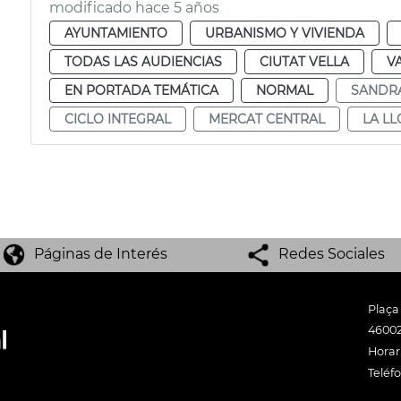
modificado hace 5 años
AYUNTAMIENTO
URBANISMO Y VIVIENDA
TODAS LAS AUDIENCIAS
CIUTAT VELLA
V
EN PORTADA TEMÁTICA
NORMAL
SANDR
CICLO INTEGRAL
MERCAT CENTRAL
LA LL
Páginas de Interés
Redes Sociales
Plaça
46002
Horari
Teléf