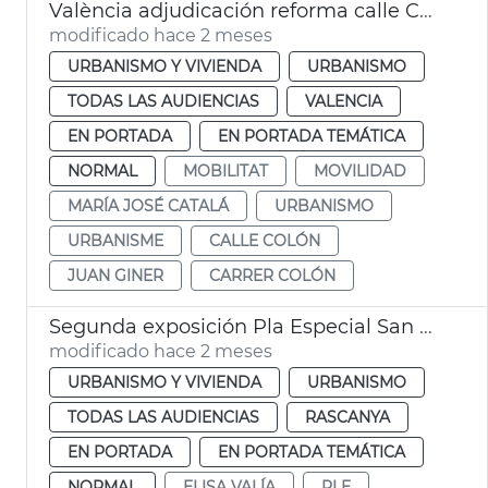
València adjudicación reforma calle Colón
modificado hace 2 meses
URBANISMO Y VIVIENDA
URBANISMO
TODAS LAS AUDIENCIAS
VALENCIA
EN PORTADA
EN PORTADA TEMÁTICA
NORMAL
MOBILITAT
MOVILIDAD
MARÍA JOSÉ CATALÁ
URBANISMO
URBANISME
CALLE COLÓN
JUAN GINER
CARRER COLÓN
Segunda exposición Pla Especial San Miquel de los Reyes València
modificado hace 2 meses
URBANISMO Y VIVIENDA
URBANISMO
TODAS LAS AUDIENCIAS
RASCANYA
EN PORTADA
EN PORTADA TEMÁTICA
NORMAL
ELISA VALÍA
PLE