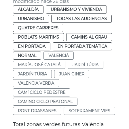
modificado hace 26 días
ALCALDÍA
URBANISMO Y VIVIENDA
URBANISMO
TODAS LAS AUDIENCIAS
QUATRE CARRERES
POBLATS MARITIMS
CAMINS AL GRAU
EN PORTADA
EN PORTADA TEMÁTICA
NORMAL
VALENCIÀ
MARÍA JOSÉ CATALÁ
JARDÍ TÚRIA
JARDÍN TÚRIA
JUAN GINER
VALÈNCIA VERDA
CAMÍ CICLO PEDESTRE
CAMINO CICLO PEATONAL
PONT DRASSANES
SOTERRAMENT VIES
Total zonas verdes futuras València