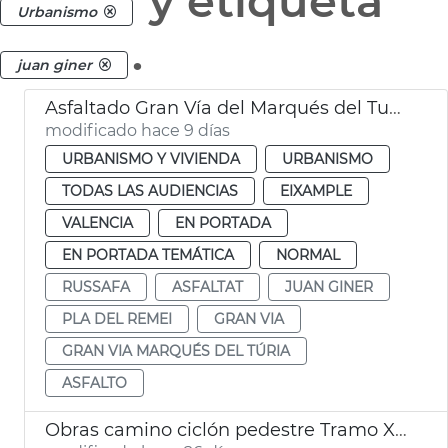
y etiqueta
Urbanismo
.
juan giner
Asfaltado Gran Vía del Marqués del Turia València
modificado hace 9 días
URBANISMO Y VIVIENDA
URBANISMO
TODAS LAS AUDIENCIAS
EIXAMPLE
VALENCIA
EN PORTADA
EN PORTADA TEMÁTICA
NORMAL
RUSSAFA
ASFALTAT
JUAN GINER
PLA DEL REMEI
GRAN VIA
GRAN VIA MARQUÉS DEL TÚRIA
ASFALTO
Obras camino ciclón pedestre Tramo XVI Turia Pont Astilleros València