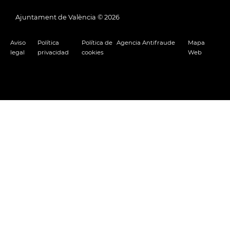
Ajuntament de València ©
2026
Aviso
Política
Política de
Agencia Antifraude
Mapa
legal
privacidad
cookies
Web