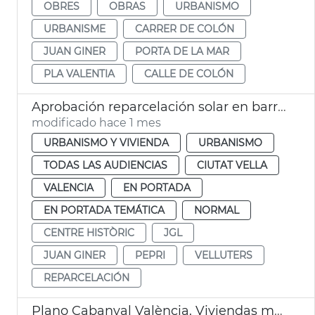
OBRES
OBRAS
URBANISMO
URBANISME
CARRER DE COLÓN
JUAN GINER
PORTA DE LA MAR
PLA VALENTIA
CALLE DE COLÓN
Aprobación reparcelación solar en barrio Velluters
modificado hace 1 mes
URBANISMO Y VIVIENDA
URBANISMO
TODAS LAS AUDIENCIAS
CIUTAT VELLA
VALENCIA
EN PORTADA
EN PORTADA TEMÁTICA
NORMAL
CENTRE HISTÒRIC
JGL
JUAN GINER
PEPRI
VELLUTERS
REPARCELACIÓN
Plano Cabanyal València. Viviendas municipales