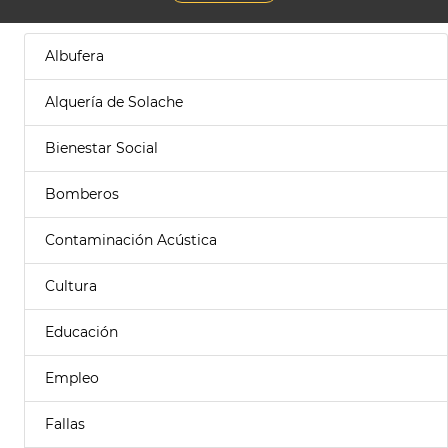
Albufera
Alquería de Solache
Bienestar Social
Bomberos
Contaminación Acústica
Cultura
Educación
Empleo
Fallas