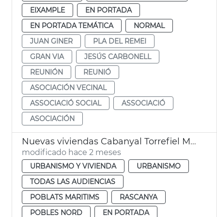
EIXAMPLE
EN PORTADA
EN PORTADA TEMÁTICA
NORMAL
JUAN GINER
PLA DEL REMEI
GRAN VIA
JESÚS CARBONELL
REUNIÓN
REUNIÓ
ASOCIACIÓN VECINAL
ASSOCIACIÓ SOCIAL
ASSOCIACIÓ
ASOCIACIÓN
Nuevas viviendas Cabanyal Torrefiel Massrrojos València
modificado hace 2 meses
URBANISMO Y VIVIENDA
URBANISMO
TODAS LAS AUDIENCIAS
POBLATS MARITIMS
RASCANYA
POBLES NORD
EN PORTADA