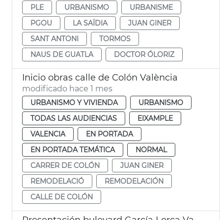
PLE
URBANISMO
URBANISME
PGOU
LA SAÏDIA
JUAN GINER
SANT ANTONI
TORMOS
NAUS DE GUATLA
DOCTOR ÓLORIZ
Inicio obras calle de Colón València
modificado hace 1 mes
URBANISMO Y VIVIENDA
URBANISMO
TODAS LAS AUDIENCIAS
EIXAMPLE
VALENCIA
EN PORTADA
EN PORTADA TEMÁTICA
NORMAL
CARRER DE COLÓN
JUAN GINER
REMODELACIÓ
REMODELACIÓN
CALLE DE COLÓN
Presentación bulevard García Lorca València