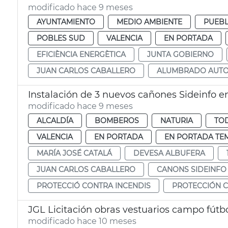
modificado hace 9 meses
AYUNTAMIENTO
MEDIO AMBIENTE
PUEBL
POBLES SUD
VALENCIA
EN PORTADA
EFICIÈNCIA ENERGÈTICA
JUNTA GOBIERNO
JUAN CARLOS CABALLERO
ALUMBRADO AUTO
Instalación de 3 nuevos cañones Sideinfo en
modificado hace 9 meses
ALCALDÍA
BOMBEROS
NATURIA
TOD
VALENCIA
EN PORTADA
EN PORTADA TE
MARÍA JOSÉ CATALÁ
DEVESA ALBUFERA
JUAN CARLOS CABALLERO
CANONS SIDEINFO
PROTECCIÓ CONTRA INCENDIS
PROTECCIÓN C
JGL Licitación obras vestuarios campo fútbo
modificado hace 10 meses