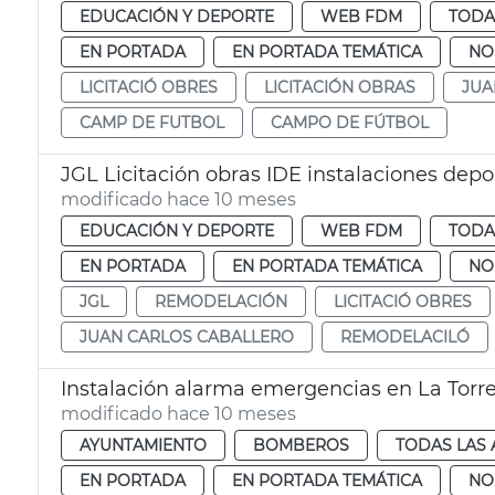
EDUCACIÓN Y DEPORTE
WEB FDM
TODA
EN PORTADA
EN PORTADA TEMÁTICA
NO
LICITACIÓ OBRES
LICITACIÓN OBRAS
JUA
CAMP DE FUTBOL
CAMPO DE FÚTBOL
JGL Licitación obras IDE instalaciones deport
modificado hace 10 meses
EDUCACIÓN Y DEPORTE
WEB FDM
TODA
EN PORTADA
EN PORTADA TEMÁTICA
NO
JGL
REMODELACIÓN
LICITACIÓ OBRES
JUAN CARLOS CABALLERO
REMODELACILÓ
Instalación alarma emergencias en La Torre
modificado hace 10 meses
AYUNTAMIENTO
BOMBEROS
TODAS LAS 
EN PORTADA
EN PORTADA TEMÁTICA
NO