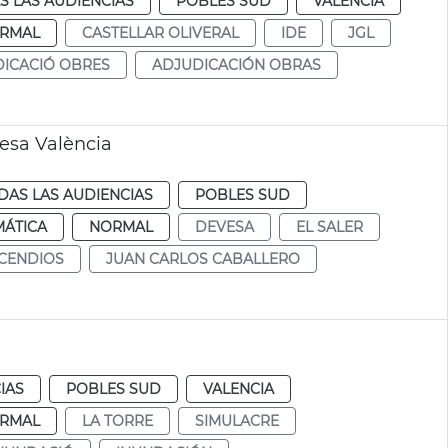
S LAS AUDIENCIAS
POBLES SUD
VALENCIA
RMAL
CASTELLAR OLIVERAL
IDE
JGL
ICACIÓ OBRES
ADJUDICACIÓN OBRAS
esa València
DAS LAS AUDIENCIAS
POBLES SUD
MÁTICA
NORMAL
DEVESA
EL SALER
NCENDIOS
JUAN CARLOS CABALLERO
IAS
POBLES SUD
VALENCIA
RMAL
LA TORRE
SIMULACRE