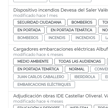
Dispositivo incendios Devesa del Saler Valè
modificado hace 1 mes
SEGURIDAD CIUDADANA
BOMBEROS
TO
EN PORTADA
EN PORTADA TEMÁTICA
NO
BOMBEROS
INCENDIS
INCENDIOS
L
Cargadores embarcaciones eléctricas Albuf
modificado hace 4 meses
MEDIO AMBIENTE
TODAS LAS AUDIENCIAS
EN PORTADA TEMÁTICA
NORMAL
CONVE
JUAN CARLOS CABALLERO
IBERDROLA
E
EMBARCACIONS ELÈCTRIQUES
Adjudicación obras IDE Castellar Oliveral. V
modificado hace 4 meses