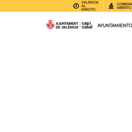
VALENCIA
GOBIER
AL
ABIERTO
MINUTO
AYUNTAMIENT