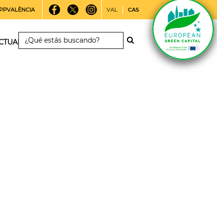
PPVALÈNCIA
VAL
CAS
CTUALIDAD