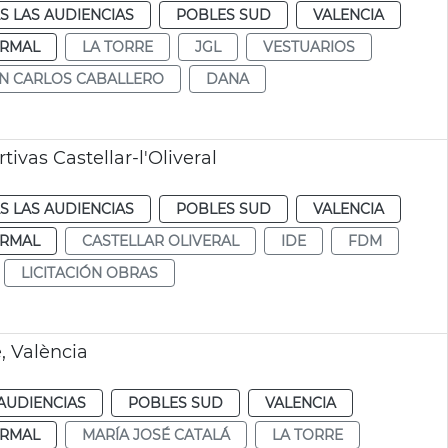
S LAS AUDIENCIAS
POBLES SUD
VALENCIA
RMAL
LA TORRE
JGL
VESTUARIOS
N CARLOS CABALLERO
DANA
ivas Castellar-l'Oliveral
S LAS AUDIENCIAS
POBLES SUD
VALENCIA
RMAL
CASTELLAR OLIVERAL
IDE
FDM
LICITACIÓN OBRAS
, València
AUDIENCIAS
POBLES SUD
VALENCIA
RMAL
MARÍA JOSÉ CATALÁ
LA TORRE