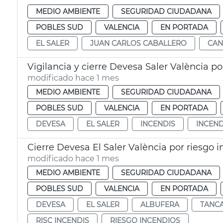
MEDIO AMBIENTE
SEGURIDAD CIUDADANA
POBLES SUD
VALENCIA
EN PORTADA
EL SALER
JUAN CARLOS CABALLERO
CA
Vigilancia y cierre Devesa Saler València po
modificado hace 1 mes
MEDIO AMBIENTE
SEGURIDAD CIUDADANA
POBLES SUD
VALENCIA
EN PORTADA
DEVESA
EL SALER
INCENDIS
INCEN
Cierre Devesa El Saler València por riesgo 
modificado hace 1 mes
MEDIO AMBIENTE
SEGURIDAD CIUDADANA
POBLES SUD
VALENCIA
EN PORTADA
DEVESA
EL SALER
ALBUFERA
TANC
RISC INCENDIS
RIESGO INCENDIOS