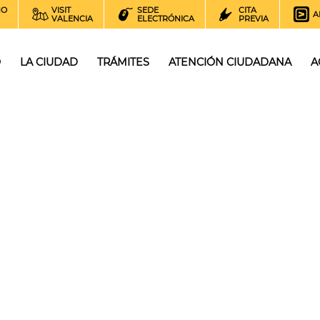
NO
VISIT
SEDE
CITA
A
VALENCIA
ELECTRÓNICA
PREVIA
O
LA CIUDAD
TRÁMITES
ATENCIÓN CIUDADANA
A