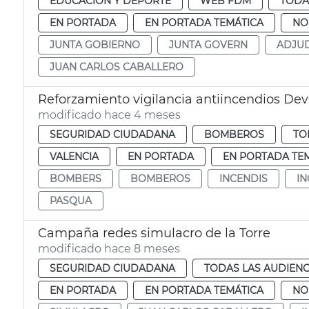
EDUCACIÓN Y DEPORTE
WEB FDM
TODA
EN PORTADA
EN PORTADA TEMÁTICA
NO
JUNTA GOBIERNO
JUNTA GOVERN
ADJUD
JUAN CARLOS CABALLERO
Reforzamiento vigilancia antiincendios Dev
modificado hace 4 meses
SEGURIDAD CIUDADANA
BOMBEROS
TO
VALENCIA
EN PORTADA
EN PORTADA TE
BOMBERS
BOMBEROS
INCENDIS
I
PASQUA
Campaña redes simulacro de la Torre
modificado hace 8 meses
SEGURIDAD CIUDADANA
TODAS LAS AUDIENC
EN PORTADA
EN PORTADA TEMÁTICA
NO