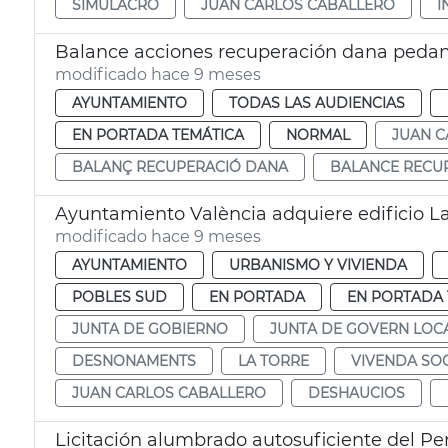
SIMULACRO
JUAN CARLOS CABALLERO
I
Balance acciones recuperación dana pedan
modificado hace 9 meses
AYUNTAMIENTO
TODAS LAS AUDIENCIAS
EN PORTADA TEMÁTICA
NORMAL
JUAN C
BALANÇ RECUPERACIÓ DANA
BALANCE RECU
Ayuntamiento València adquiere edificio La 
modificado hace 9 meses
AYUNTAMIENTO
URBANISMO Y VIVIENDA
POBLES SUD
EN PORTADA
EN PORTADA 
JUNTA DE GOBIERNO
JUNTA DE GOVERN LOC
DESNONAMENTS
LA TORRE
VIVENDA SOC
JUAN CARLOS CABALLERO
DESHAUCIOS
Licitación alumbrado autosuficiente del Pe