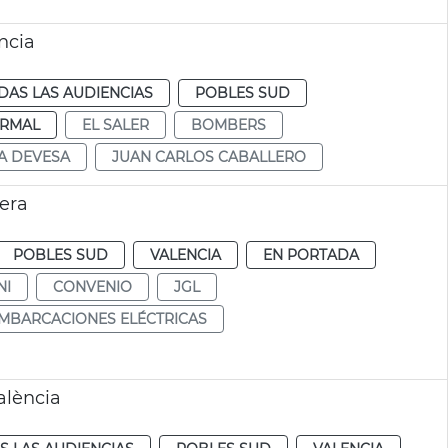
ncia
DAS LAS AUDIENCIAS
POBLES SUD
RMAL
EL SALER
BOMBERS
A DEVESA
JUAN CARLOS CABALLERO
era
POBLES SUD
VALENCIA
EN PORTADA
NI
CONVENIO
JGL
MBARCACIONES ELÉCTRICAS
alència