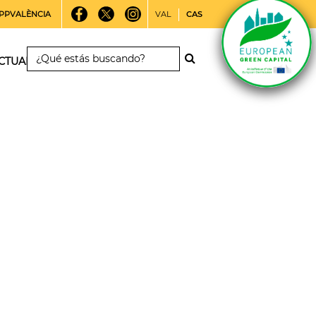
PPVALÈNCIA
VAL
CAS
CTUALIDAD