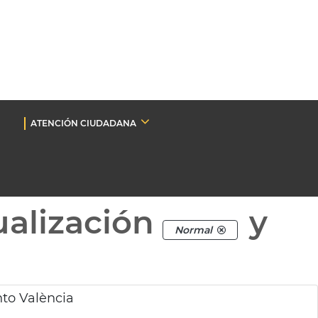
ATENCIÓN CIUDADANA
ualización
y
Normal
to València