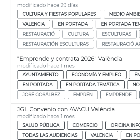
modificado hace 29 días
CULTURA Y FIESTAS POPULARES
MEDIO AMBI
VALENCIA
EN PORTADA
EN PORTADA TE
RESTAURACIÓ
CULTURA
ESCULTURAS
RESTAURACIÓN ESCULTURAS
RESTAURACIÓ AR
"Emprende y contrata 2026" València
modificado hace 1 mes
AYUNTAMIENTO
ECONOMÍA Y EMPLEO
E
EN PORTADA
EN PORTADA TEMÁTICA
NO
JOSÉ GOSÁLBEZ
EMPRÉN
EMPRENDE
JGL Convenio con AVACU València
modificado hace 1 mes
SALUD PÚBLICA
COMERCIO
OFICINA IN
TODAS LAS AUDIENCIAS
VALENCIA
EN P