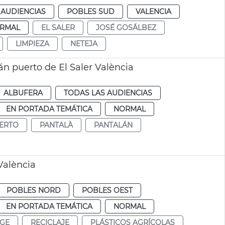
 AUDIENCIAS
POBLES SUD
VALENCIA
RMAL
EL SALER
JOSÉ GOSÁLBEZ
LIMPIEZA
NETEJA
n puerto de El Saler València
ALBUFERA
TODAS LAS AUDIENCIAS
EN PORTADA TEMÁTICA
NORMAL
ERTO
PANTALÀ
PANTALÁN
 València
POBLES NORD
POBLES OEST
EN PORTADA TEMÁTICA
NORMAL
TGE
RECICLAJE
PLÁSTICOS AGRÍCOLAS