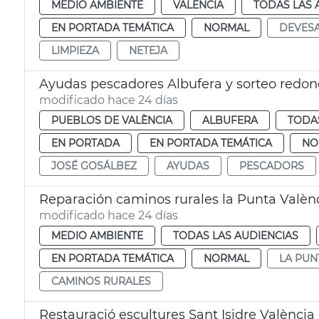
MEDIO AMBIENTE
VALENCIA
TODAS LAS 
EN PORTADA TEMÁTICA
NORMAL
DEVES
LIMPIEZA
NETEJA
Ayudas pescadores Albufera y sorteo redon
modificado hace 24 días
PUEBLOS DE VALÈNCIA
ALBUFERA
TODAS
EN PORTADA
EN PORTADA TEMÁTICA
NO
JOSÉ GOSÁLBEZ
AYUDAS
PESCADORS
Reparación caminos rurales la Punta Valèn
modificado hace 24 días
MEDIO AMBIENTE
TODAS LAS AUDIENCIAS
EN PORTADA TEMÁTICA
NORMAL
LA PUN
CAMINOS RURALES
Restauració escultures Sant Isidre València