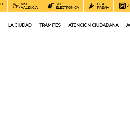
NO
VISIT
SEDE
CITA
A
VALENCIA
ELECTRÓNICA
PREVIA
O
LA CIUDAD
TRÁMITES
ATENCIÓN CIUDADANA
A