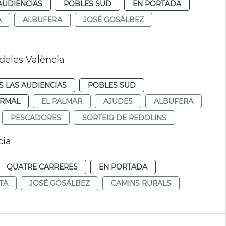
AUDIENCIAS
POBLES SUD
EN PORTADA
A
ALBUFERA
JOSÉ GOSÁLBEZ
deles València
 LAS AUDIENCIAS
POBLES SUD
RMAL
EL PALMAR
AJUDES
ALBUFERA
PESCADORES
SORTEIG DE REDOLINS
cia
QUATRE CARRERES
EN PORTADA
TA
JOSÉ GOSÁLBEZ
CAMINS RURALS