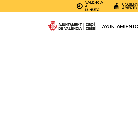
VALENCIA
GOBIER
AL
ABIERTO
MINUTO
AYUNTAMIENT