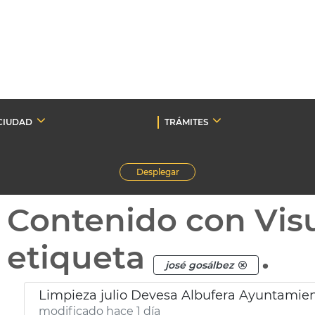
CIUDAD
TRÁMITES
Desplegar
Contenido con Vis
etiqueta
.
josé gosálbez
Limpieza julio Devesa Albufera Ayuntamien
modificado hace 1 día